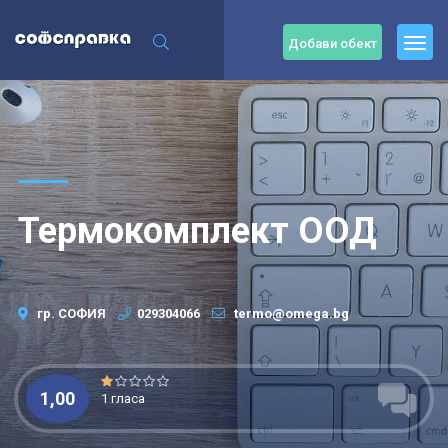
Добави обект
Термокомплект ООД
гр. СОФИЯ
029304066
termo@omega.bg
1,00
1 гласа