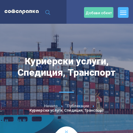
Добави обект
Куриерски услуги,
Спедиция, Транспорт
Начало
Публикации
Куриерски услуги, Спедиция, Транспорт