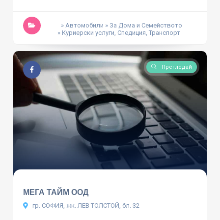
» Автомобили
» За Дома и Семейството
» Куриерски услуги, Спедиция, Транспорт
Прегледай
МЕГА ТАЙМ ООД
гр. СОФИЯ, жк. ЛЕВ ТОЛСТОЙ, бл. 32