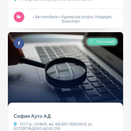
» Автомобили
» Куриерски услуги, Спедиция,
Транспорт
Прегледай
София Ауто АД
1517 гр. СОФИЯ, жк. ВАСИЛ ЛЕВСКИ В, ул.
БОТЕВГРАДСКО ШОСЕ 239