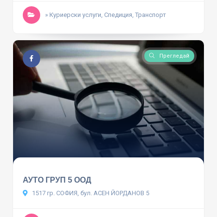
» Куриерски услуги, Спедиция, Транспорт
Прегледай
АУТО ГРУП 5 ООД
1517 гр. СОФИЯ, бул. АСЕН ЙОРДАНОВ 5