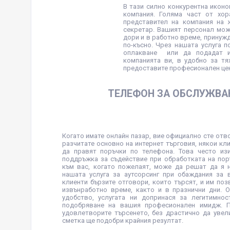
В тази силно конкурентна икон
компания. Голяма част от хор
представител на компания на 
секретар. Вашият персонал мож
дори и в работно време, принуж
по-късно. Чрез нашата услуга 
оплакване или да подадат ин
компанията ви, в удобно за тя
предоставите професионален цен
ТЕЛЕФОН ЗА ОБСЛУЖВА
Когато имате онлайн пазар, вие официално сте отво
разчитате основно на интернет търговия, някои кл
да правят поръчки по телефона. Това често из
поддръжка за съдействие при обработката на пор
към вас, когато пожелаят, може да решат да я 
нашата услуга за аутсорсинг при обаждания за 
клиенти бързите отговори, които търсят, и им поз
извънработно време, както и в празнични дни. 
удобство, услугата ни допринася за легитимно
подобряване на вашия професионален имидж. 
удовлетворите търсенето, без драстично да увел
сметка ще подобри крайния резултат.