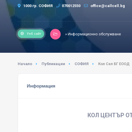
1000 гр. СОФИЯ
070012550
office@callcell.bg
Уеб сайт
» Информационно обслужване
Начало
Публикации
СОФИЯ
Кол Сел БГ ЕООД
Информация
КОЛ ЦЕНТЪР О