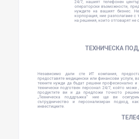
24/7, нашият телефонен цент
операторски възможности, пред
нуждите на вашият бизнес. Н
корпорация, ние разполагаме с 
на решения, които отговарят не 
ТЕХНИЧЕСКА ПО
Независимо дали сте ИТ компания, предоста
предоставяте медицински или финансови услуги, в
техните нужди да бъдат решени професионално и 
технически подготвен персонал 24/7, който може 
продуктите ви и да предложи точното решени
„Техническа поддръжка“ ние ще ви осигурим
сътрудничество и персонализиран подход, ка
инвестициите.
ТЕЛЕ