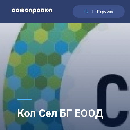
Търсене
Кол Сел БГ ЕООД