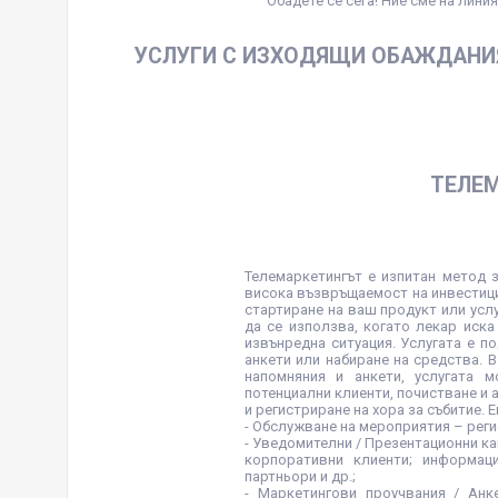
Обадете се сега! Ние сме на линия
УСЛУГИ С ИЗХОДЯЩИ ОБАЖДАНИ
ТЕЛЕ
Телемаркетингът е изпитан метод 
висока възвръщаемост на инвестици
стартиране на ваш продукт или усл
да се използва, когато лекар иска
извънредна ситуация. Услугата е п
анкети или набиране на средства. 
напомняния и анкети, услугата 
потенциални клиенти, почистване и 
и регистриране на хора за събитие. 
- Обслужване на мероприятия – реги
- Уведомителни / Презентационни ка
корпоративни клиенти; информаци
партньори и др.;
- Маркетингови проучвания / Анк