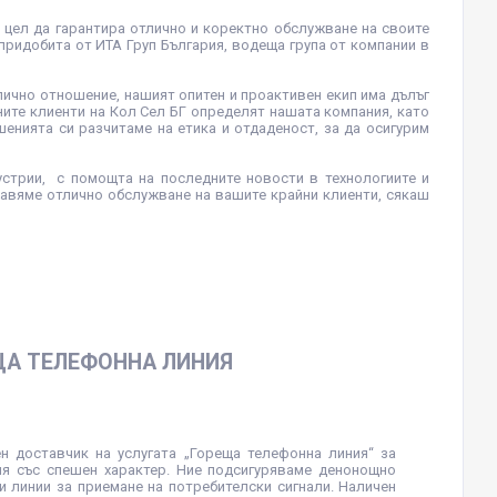
а цел да гарантира отлично и коректно обслужване на своите
придобита от ИТА Груп България, водеща група от компании в
лично отношение, нашият опитен и проактивен екип има дълъг
ите клиенти на Кол Сел БГ определят нашата компания, като
шенията си разчитаме на етика и отдаденост, за да осигурим
устрии, с помощта на последните новости в технологиите и
тавяме отлично обслужване на вашите крайни клиенти, сякаш
ЩА ТЕЛЕФОННА ЛИНИЯ
н доставчик на услугата „Гореща телефонна линия“ за
я със спешен характер. Ние подсигуряваме денонощно
 линии за приемане на потребителски сигнали. Наличен