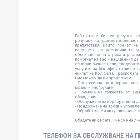
Работата с бизнес ресурси, 
репутацията, удовлетворяването
препятствия, които пречат на
наемането на доставчик на у
облекчаване на стреса и растеж
помогнат на вас и вашия екип да
основни бизнес цели, следовате
услугите за бек-офис, отлично 
екипът на Кол Сел БГ разполага
Ние можем да ви предложим:
- Професионално и персонално 
модел и инструкции.
- Поемане на тежестта от ад
обаждания.
- Обслужване на корпоративна д
- Поддържане на архив и управле
- Обработване и актуализиране на
Обадете ни се сега! Ние сме на лин
ТЕЛЕФОН ЗА ОБСЛУЖВАНЕ НА 