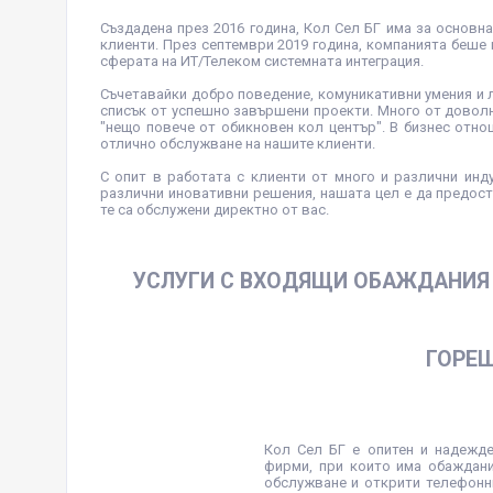
Създадена през 2016 година, Кол Сел БГ има за основн
клиенти. През септември 2019 година, компанията беше 
сферата на ИТ/Телеком системната интеграция.
Съчетавайки добро поведение, комуникативни умения и 
списък от успешно завършени проекти. Много от доволн
"нещо повече от обикновен кол център". В бизнес отно
отлично обслужване на нашите клиенти.
С опит в работата с клиенти от много и различни инд
различни иновативни решения, нашата цел е да предос
те са обслужени директно от вас.
УСЛУГИ С ВХОДЯЩИ ОБАЖДАНИЯ
ГОРЕ
Кол Сел БГ е опитен и надежде
фирми, при които има обаждани
обслужване и открити телефонни