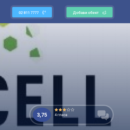
02 811 7777
Добави обект
3,75
4 гласа