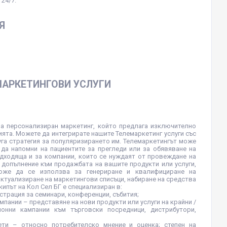
 24/7.
Я
МАРКЕТИНГОВИ УСЛУГИ
за персонализиран маркетинг, който предлага изключително
ята. Можете да интегрирате нашите Телемаркетинг услуги със
уга стратегия за популяризирането им. Телемаркетингът може
 да напомни на пациентите за прегледи или за обявяване на
одходяща и за компании, които се нуждаят от провеждане на
В допълнение към продажбата на вашите продукти или услуги,
може да се използва за генериране и квалифициране на
актуализиране на маркетингови списъци, набиране на средства
Екипът на Кол Сел БГ е специализиран в:
страция за семинари, конференции, събития;
мпании – представяне на нови продукти или услуги на крайни /
онни кампании към търговски посредници, дистрибутори,
ети – относно потребителско мнение и оценка; степен на