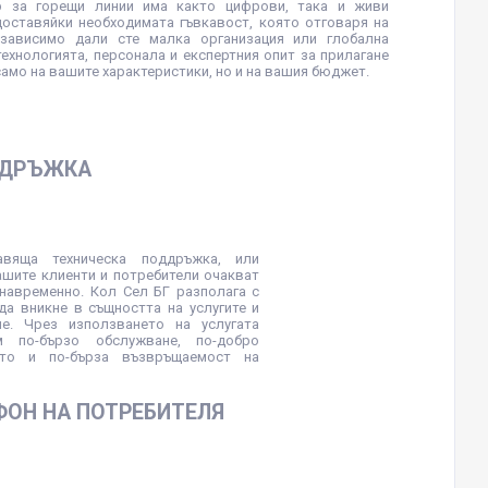
ър за горещи линии има както цифрови, така и живи
оставяйки необходимата гъвкавост, която отговаря на
езависимо дали сте малка организация или глобална
технологията, персонала и експертния опит за прилагане
само на вашите характеристики, но и на вашия бюджет.
ДДРЪЖКА
вяща техническа поддръжка, или
ашите клиенти и потребители очакват
навременно. Кол Сел БГ разполага с
да вникне в същността на услугите и
е. Чрез използването на услугата
 по-бързо обслужване, по-добро
кто и по-бърза възвръщаемост на
ФОН НА ПОТРЕБИТЕЛЯ