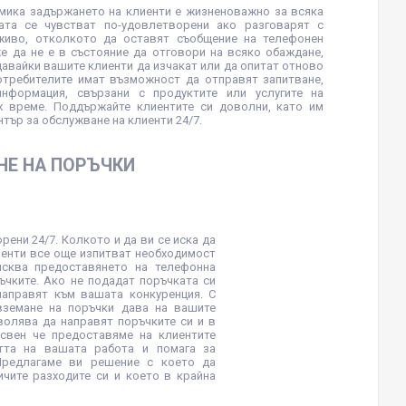
омика задържането на клиенти е жизненоважно за всяка
ата се чувстват по-удовлетворени ако разговарят с
живо, отколкото да оставят съобщение на телефонен
е да не е в състояние да отговори на всяко обаждане,
давайки вашите клиенти да изчакат или да опитат отново
потребителите имат възможност да отправят запитване,
формация, свързани с продуктите или услугите на
х време. Поддържайте клиентите си доволни, като им
тър за обслужване на клиенти 24/7.
НЕ НА ПОРЪЧКИ
рени 24/7. Колкото и да ви се иска да
иенти все още изпитват необходимост
исква предоставянето на телефонна
ъчките. Ако не подадат поръчката си
направят към вашата конкуренция. С
вземане на поръчки дава на вашите
волява да направят поръчките си и в
Освен че предоставяме на клиентите
стта на вашата работа и помага за
Предлагаме ви решение с което да
ичите разходите си и което в крайна