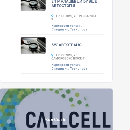
ЕП МАЛАШЕВЦИ БИВШЕ
АВТОСТОП.5
ГР. СОФИЯ, УЛ. РЕЗБАРСКА
3
Куриерски услуги,
Спедиция, Транспорт
БУЛАВТОТРАНС
ГР. СОФИЯ, УЛ.
САМОКОВСКО ШОСЕ 01
Куриерски услуги,
Спедиция, Транспорт
Кол Сел Бг