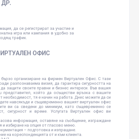
 ДР.
ция, да се регистрират за участие и
нална игра или кампания в удобно за
входящ трафик.
ВИРТУАЛЕН ОФИС
 бързо организиране на фирмен Виртуален Офис. С тази
гради разпознаваема визия, да гарантира сигурността на
 да защити своите правни и бизнес интереси. Във вашия
ш представител, който да осъществи връзка с вашите
т необходимост, тя е начин на работа. Днес можете да си
ъдете навсякъде и същевременно вашият виртуален офис
ите ви са сведени до минимум, като същевременно се
ст, сигурност и време. Услугата Виртуален офис ви
ласова информация, оставяне на съобщение, изграждане
я и избиране на опция от гласово меню.
окументация – подготовка и изпращане.
ние на кореспонденцията от и към клиента.