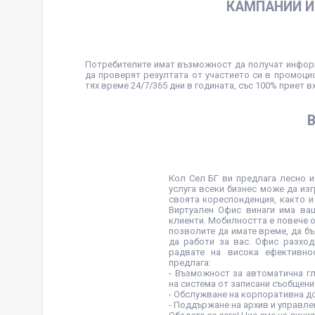
КАМПАНИИ И
Потребителите имат възможност да получат информа
да проверят резултата от участието си в промоцио
тях време 24/7/365 дни в годината, със 100% приет 
Кол Сел БГ ви предлага лесно и
услуга всеки бизнес може да из
своята кореспонденция, както и
Виртуален Офис винаги има ва
клиенти. Мобилността е повече о
позволите да имате време, да б
да работи за вас. Офис разход
радвате на висока ефективно
предлага:
- Възможност за автоматична г
на система от записани съобщени
- Обслужване на корпоративна д
- Поддържане на архив и управле