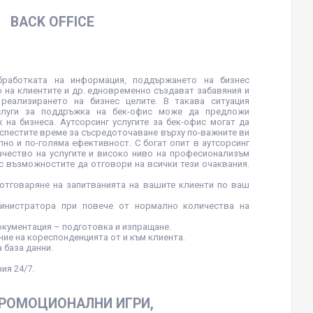
BACK OFFICE
обработката на информация, поддържането на бизнес
 на клиентите и др. едновременно създават забавяния и
 реализирането на бизнес целите. В такава ситуация
слуги за поддръжка на бек-офис може да предложи
 на бизнеса. Аутсорсинг услугите за бек-офис могат да
 спестите време за съсредоточаване върху по-важните ви
лно и по-голяма ефективност. С богат опит в аутсорсинг
качество на услугите и високо ниво на професионализъм
 с възможностите да отговори на всички тези очаквания.
отговаряне на запитванията на вашите клиенти по ваш
министратора при повече от нормално количества на
окументация – подготовка и изпращане.
ние на кореспонденцията от и към клиента.
 база данни.
ия 24/7.
ПРОМОЦИОНАЛНИ ИГРИ,