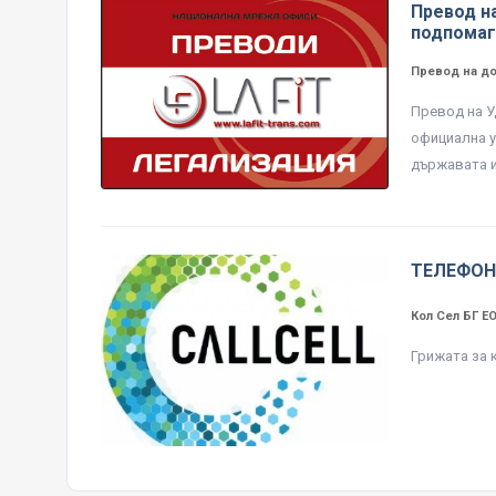
Превод н
подпомаг
Превод на д
Превод на У
официална у
държавата и
ТЕЛЕФОН
Кол Сел БГ 
Грижата за 