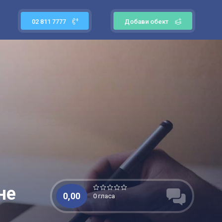
02 811 7777
Добави обект
не
0,00
0 гласа