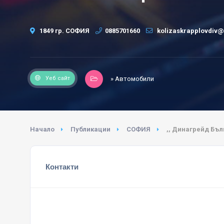
1849 гр. СОФИЯ
0885701660
kolizaskrapplovdiv
Уеб сайт
» Автомобили
Начало
Публикации
СОФИЯ
,, Динагрейд Бъл
Контакти