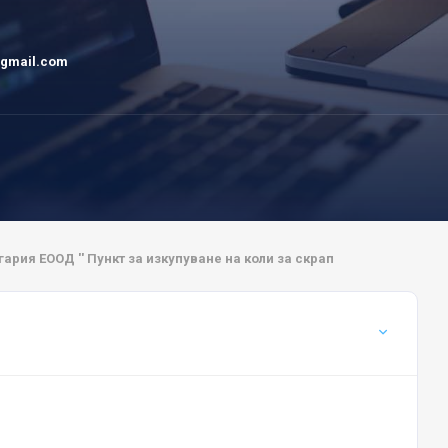
@gmail.com
гария ЕООД '' Пункт за изкупуване на коли за скрап